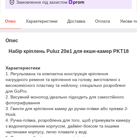
Замовлення під захистом
Опис
Характеристики
Доставка
Оплата
Умови п
Опис
Набір кріплень Puluz 20в1 для екшн-камер PKT18
Характеристики
1. Регульована та компактна конструкція кріплення
нагрудного ременя та кріплення на голову, виготовлені з
високоякісного пластику та нейлону, спеціально розроблені
для GoPro.
2. Висувний монопод ідеально підходить для самостійного
фотографування
3. Гвинти для кріплення камер до ручки-плівки або пряжки J-
Hook
4. Ручка-плівка, розроблена для того, щоб утримувати камеру
з водонепроникним корпусом, дайвінг-боксом та іншими
частинами корпусу, легко плавати у воді.