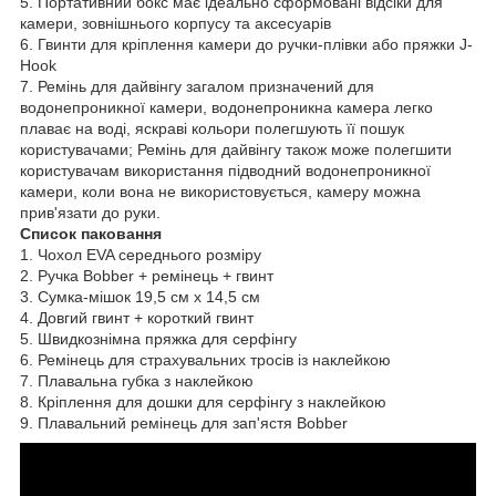
5. Портативний бокс має ідеально сформовані відсіки для
камери, зовнішнього корпусу та аксесуарів
6. Гвинти для кріплення камери до ручки-плівки або пряжки J-
Hook
7. Ремінь для дайвінгу загалом призначений для
водонепроникної камери, водонепроникна камера легко
плаває на воді, яскраві кольори полегшують її пошук
користувачами; Ремінь для дайвінгу також може полегшити
користувачам використання підводний водонепроникної
камери, коли вона не використовується, камеру можна
прив'язати до руки.
Список паковання
1. Чохол EVA середнього розміру
2. Ручка Bobber + ремінець + гвинт
3. Сумка-мішок 19,5 см x 14,5 см
4. Довгий гвинт + короткий гвинт
5. Швидкознімна пряжка для серфінгу
6. Ремінець для страхувальних тросів із наклейкою
7. Плавальна губка з наклейкою
8. Кріплення для дошки для серфінгу з наклейкою
9. Плавальний ремінець для зап'ястя Bobber