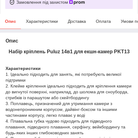
Замовлення під захистом
Опис
Характеристики
Доставка
Оплата
Умови п
Опис
Набір кріплень Puluz 14в1 для екшн-камер PKT13
Характеристики
1. Ідеально підходить для занять, які потребують великої
підтримки
2. Клейке кріплення ідеально підходить для кріплення камери
до вигнутої поверхні, наприклад, до шолома для сноуборда,
стрибків із парашутом або скейтбордингу
3. Поплавець, призначений для утримання камери з
водонепроникним корпусом, дайвінг-боксом та іншими
частинами корпусу, легко плаває у воді
4. Плавальна губка чудово підходить для підводного
плавання, підводного плавання, серфінгу, вейкбордингу та
будь-яких інших глибоководних занять