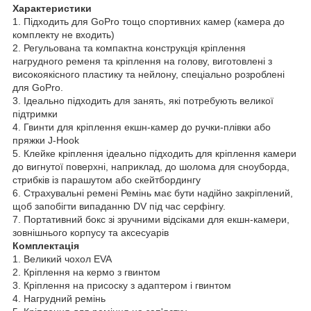
Характеристики
1. Підходить для GoPro тощо спортивних камер (камера до
комплекту не входить)
2. Регульована та компактна конструкція кріплення
нагрудного ременя та кріплення на голову, виготовлені з
високоякісного пластику та нейлону, спеціально розроблені
для GoPro.
3. Ідеально підходить для занять, які потребують великої
підтримки
4. Гвинти для кріплення екшн-камер до ручки-плівки або
пряжки J-Hook
5. Клейке кріплення ідеально підходить для кріплення камери
до вигнутої поверхні, наприклад, до шолома для сноуборда,
стрибків із парашутом або скейтбордингу
6. Страхувальні ремені Ремінь має бути надійно закріплений,
щоб запобігти випаданню DV під час серфінгу.
7. Портативний бокс зі зручними відсіками для екшн-камери,
зовнішнього корпусу та аксесуарів
Комплектація
1. Великий чохол EVA
2. Кріплення на кермо з гвинтом
3. Кріплення на присоску з адаптером і гвинтом
4. Нагрудний ремінь