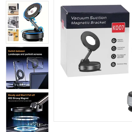
Студійні парасольки
Студійне світло
Лампи для постійного та
імпульсного світла
Набори постійного світла для
фото і відео
Набори імпульсного світла
Фото відбивачі, тримачі для
відбивачів
Поворотні столики
Все для предметної зйомки
Лайтбокси, фотобокси
Кільцеві лампи, товари для
блогерів
Світлодіодні LED-панель,
відеосвітло
Підсвічування, накамерне
світло
Штативи для фотоапаратів і