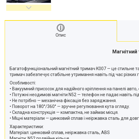
відеокамер
Стедіками, стабілізатори
Моноподи
Набір для блогера
Опис
Лінзи-об'єктиви для
смартфонів, фільтри
Оптика для спостережень
Магнітний 
Сумки для студійного
обладнання
Багатофункціональний магнітний тримач K007 — це стильне та 
Перехідники для фототехніки і
тримач забезпечує стабільне утримання навіть під час різких г
адаптери
Особливості:
Мікрофони, стійки, пантографи
• Вакуумний присосок для надійного кріплення на панелі авто, ск
• Потужні неодимові магніти N52 — телефон не падає навіть під 
Міні вітрові машини
• Не потрібно — механічна фіксація без заряджання.
Генератори диму
• Поворот на 180°/360° — зручне регулювання кута огляду.
• Складна конструкція — компактна, не займає місця.
Аксесуари для фото-
• Міцні матеріали — цинковий сплав і неіржавка сталь для довг
відеозйомки
Характеристики:
Кріплення
Матеріал: цинковий сплав, неіржавка сталь, ABS
Аксесуари для мобільних
Магніти: N52 подвійне кільце