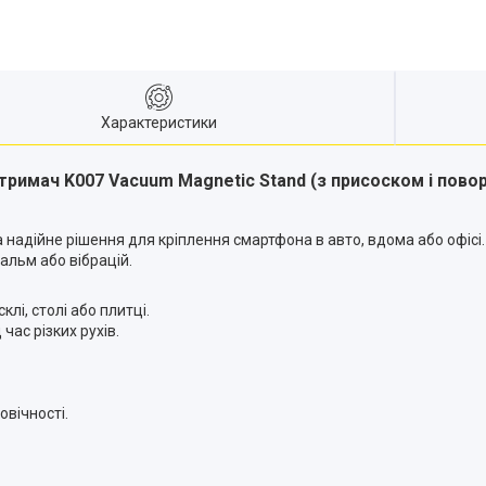
Характеристики
тримач K007 Vacuum Magnetic Stand (з присоском і пово
надійне рішення для кріплення смартфона в авто, вдома або офісі
альм або вібрацій.
лі, столі або плитці.
час різких рухів.
овічності.