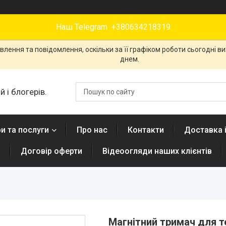
Наш Telegram +380634218319
лення та повідомлення, оскільки за її графіком роботи сьогодні 
днем.
 і блогерів.
и та послуги
Про нас
Контакти
Доставка 
н
Договір оферти
Відеоогляди наших клієнтів
Магнітний тримач для т