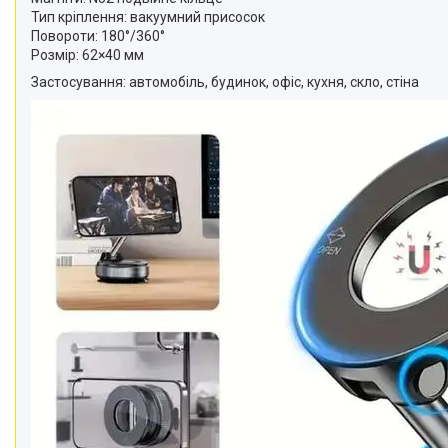
телефонів і смартфонів
Тип кріплення: вакуумний присосок
Товари для дому
Повороти: 180°/360°
Розмір: 62×40 мм
Відеоогляди наших клієнтів
Застосування: автомобіль, будинок, офіс, кухня, скло, стіна
Знижки
Сертифікати