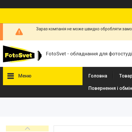
Зараз компанія не може швидко обробляти замов
FotoSvet - обладнання для фотостудій
Меню
Головна
Товар
Повернення і обмі
Товари та послуги
Стійки та тримачі фонів
Студійні фони
Студійні стійки
Софтбокси