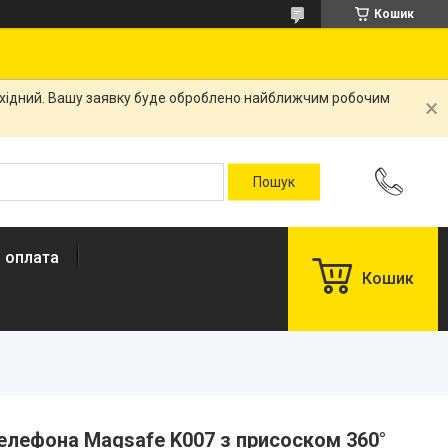
Кошик
вихідний. Вашу заявку буде оброблено найближчим робочим
і оплата
Кошик
елефона Magsafe K007 з присоском 360°