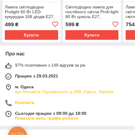
Лампа світлодіодна
Світлодіодна лампа для
Ламп
Prolight 60 Вт LED-
постійного світла Profi-light
світл
кукурудза 168 діодів E27,
80 Вт цоколь E27,
світ
5500 K для студійного
кукурудза 204 світлодіоди
куку
499
599
754
₴
₴
освітлення
Купити
Купити
Про нас
97% позитивних з 148 відгуків за рік
Працює з 29.03.2021
м. Одеса
вул.Михайла Грушевського д.30В, Одеса, Україна
Контакти
Сьогодні працює з 09:00 до 18:00
Показати весь графік роботи
КНОПКА