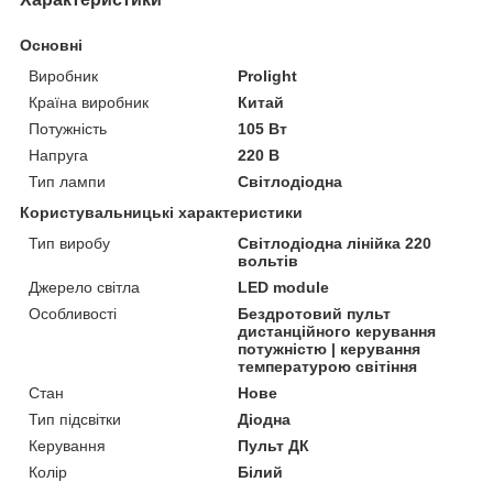
Основні
Виробник
Prolight
Країна виробник
Китай
Потужність
105 Вт
Напруга
220 В
Тип лампи
Світлодіодна
Користувальницькі характеристики
Тип виробу
Світлодіодна лінійка 220
вольтів
Джерело світла
LED module
Особливості
Бездротовий пульт
дистанційного керування
потужністю | керування
температурою світіння
Стан
Нове
Тип підсвітки
Діодна
Керування
Пульт ДК
Колір
Білий