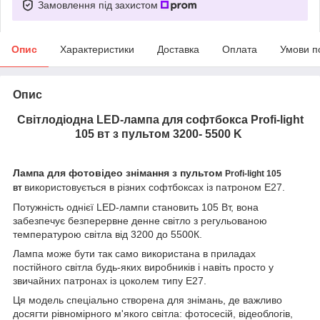
Замовлення під захистом
Опис
Характеристики
Доставка
Оплата
Умови п
Опис
Світлодіодна LED-лампа для софтбокса Profi-light
105 вт з пультом 3200- 5500 K
Лампа для фотовідео знімання з пультом
Profi-light 105
використовується в різних софтбоксах із патроном E27.
вт
Потужність однієї LED-лампи становить 105 Вт, вона
забезпечує безперервне денне світло з регульованою
температурою світла від 3200 до 5500К.
Лампа може бути так само використана в приладах
постійного світла будь-яких виробників і навіть просто у
звичайних патронах із цоколем типу E27.
Ця модель спеціально створена для знімань, де важливо
досягти рівномірного м'якого світла: фотосесій, відеоблогів,