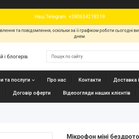
Наш Telegram +380634218319
лення та повідомлення, оскільки за її графіком роботи сьогодні 
днем.
 і блогерів.
и та послуги
Про нас
Контакти
Доставка 
н
Договір оферти
Відеоогляди наших клієнтів
Мікрофон міні бездрото