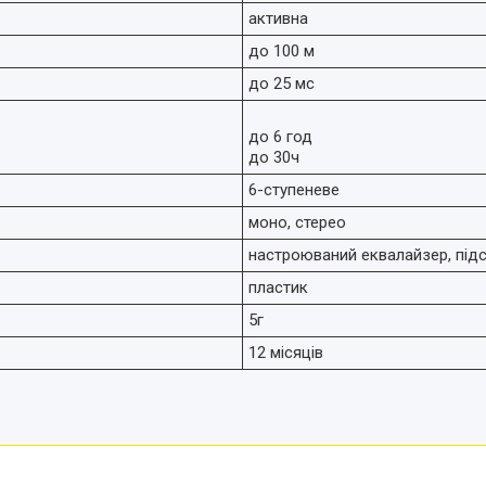
активна
до 100 м
до 25 мс
до 6 год
до 30ч
6-ступеневе
моно, стерео
настроюваний еквалайзер, підс
пластик
5г
12 місяців