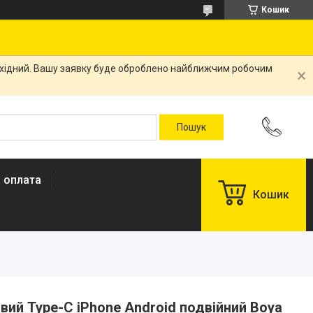
Кошик
вихідний. Вашу заявку буде оброблено найближчим робочим
і оплата
Кошик
вий Type-C iPhone Android подвійний Boya