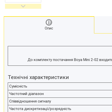
відеокамер
Стедіками, стабілізатори
Моноподи
Набір для блогера
Опис
Лінзи-об'єктиви для
смартфонів, фільтри
Оптика для спостережень
Сумки для студійного
обладнання
Перехідники для фототехніки і
До комплекту постачання Boya Mini 2-02 входит
адаптери
Мікрофони, стійки, пантографи
Технічні характеристики
Міні вітрові машини
Генератори диму
Сумісність
Аксесуари для фото-
Частотний діапазон
відеозйомки
Співвідношення сигналу
Кріплення
Частота дискретизації/розрядність
Аксесуари для мобільних