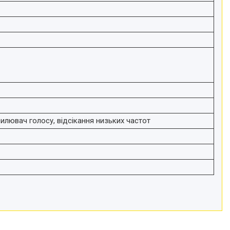
илювач голосу, відсікання низьких частот