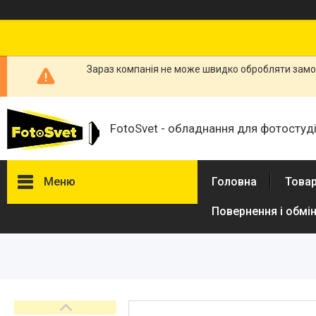
Зараз компанія не може швидко обробляти замов
FotoSvet - обладнання для фотостудій
Меню
Головна
Товар
Повернення і обмі
Товари та послуги
Стійки та тримачі фонів
Студійні фони
Студійні стійки
Софтбокси