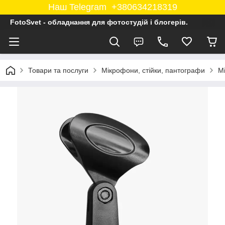
Наш Telegram +380634218319
FotoSvet - обладнання для фотостудій і блогерів.
Товари та послуги
Мікрофони, стійки, пантографи
М