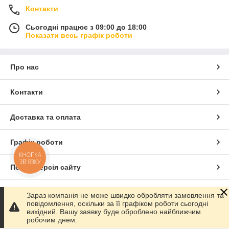
Контакти
Сьогодні працює з 09:00 до 18:00
Показати весь графік роботи
Про нас
Контакти
Доставка та оплата
Графік роботи
КНОПКА
ЗВ'ЯЗКУ
Повна версія сайту
Сайт створено на маркетплейсі
Prom.ua
Зараз компанія не може швидко обробляти замовлення та
повідомлення, оскільки за її графіком роботи сьогодні
вихідний. Вашу заявку буде оброблено найближчим
Політика конфіденційності
робочим днем.