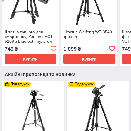
Штатив тринога для
Штатив Weifeng WT-3540
Штат
смартфону, Yunteng VCT
трипод
фото
5208 з Bluetooth пультом
VCT
749
1 099
749
₴
₴
Купити
Купити
Акційні пропозиції та новинки
Подарунок
Подарунок