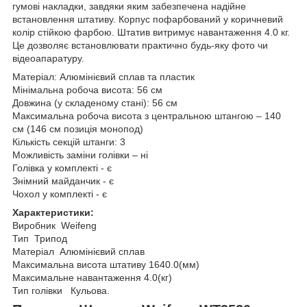
гумові накладки, завдяки яким забезпечена надійне
встановлення штативу. Корпус пофарбований у коричневий
колір стійкою фарбою. Штатив витримує навантаження 4.0 кг.
Це дозволяє встановлювати практично будь-яку фото чи
відеоапаратуру.
Матеріал: Алюмінієвий сплав та пластик
Мінімальна робоча висота: 56 см
Довжина (у складеному стані): 56 см
Максимальна робоча висота з центральною штангою – 140
см (146 см позиція монопод)
Кількість секцій штанги: 3
Можливість заміни голівки – ні
Голівка у комплекті - є
Знімний майданчик - є
Чохол у комплекті - є
Характеристики:
Виробник Weifeng
Тип Трипод
Матеріал Алюмінієвий сплав
Максимальна висота штативу 1640.0(мм)
Максимальне навантаження 4.0(кг)
Тип голівки Кульова.